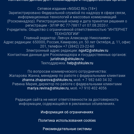
Сетевое издание «NGS42.RU» (18+)
Зарегистрировано Федеральной службой по надзору в сфере связи,
информационных технологий и массовых коммуникаций
(Роскомнадзор). Регистрационный номер и дата принятия решения о
регистрации - ЭЛ № ФС 77-78817 от 07.08.2020 г.
Учредитель: Общество с ограниченной ответственностью "ИНТЕРНЕТ
ТЕХНОЛОГИИ"
Главный редактор: Левчук Александр Николаевич
Адрес редакции: 650000, Россия, Кемерово, ул. 50 лет Октября, д. 11, офис
201, телефон +7 (3842) 23-22-60
Электронный адрес редакции:
ngs42@shkulev.ru
Контактные данные для Роскомнадзора и государственных органов:
juristnsk@shkulev.ru
Техподдержка:
help@shkulev.ru
По вопросам коммерческого сотрудничества:
Жапарова Жанна, менеджер по работе с федеральными клиентами
zhanna.zhaparova@shkulev.ru
, моб. + 7 982 640 34 32
Ревина Мария, директор по работе с федеральными клиентами
mariya.revina@shkulev.ru
, моб. +7 910 402 4056
Редакция сайта не несет ответственности за достоверность
информации, содержащейся в рекламных объявлениях.
Информация об ограничениях
Политика использования cookies
Рекомендательные системы