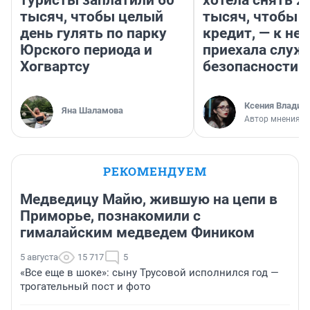
туристы заплатили 60
хотела снять 2
тысяч, чтобы целый
тысяч, чтобы п
день гулять по парку
кредит, — к не
Юрского периода и
приехала служ
Хогвартсу
безопасности
Ксения Владим
Яна Шаламова
Автор мнения
РЕКОМЕНДУЕМ
Медведицу Майю, жившую на цепи в
Приморье, познакомили с
гималайским медведем Фиником
5 августа
15 717
5
«Все еще в шоке»: сыну Трусовой исполнился год —
трогательный пост и фото