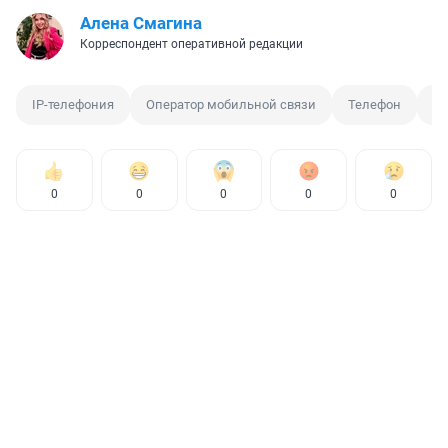
Алена Смагина
Корреспондент оперативной редакции
IP-телефония
Оператор мобильной связи
Телефон
Ин
0
0
0
0
0