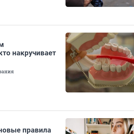
им
кто накручивает
вания
 новые правила