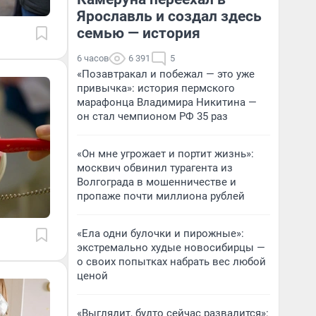
Ярославль и создал здесь
семью — история
6 часов
6 391
5
«Позавтракал и побежал — это уже
привычка»: история пермского
марафонца Владимира Никитина —
он стал чемпионом РФ 35 раз
«Он мне угрожает и портит жизнь»:
москвич обвинил турагента из
Волгограда в мошенничестве и
пропаже почти миллиона рублей
«Ела одни булочки и пирожные»:
экстремально худые новосибирцы —
о своих попытках набрать вес любой
ценой
«Выглядит, будто сейчас развалится»: