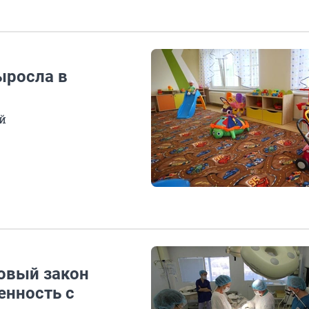
ыросла в
й
овый закон
енность с