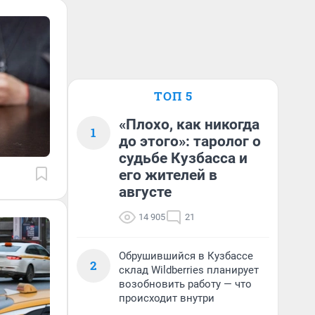
ТОП 5
«Плохо, как никогда
1
до этого»: таролог о
судьбе Кузбасса и
его жителей в
августе
14 905
21
Обрушившийся в Кузбассе
2
склад Wildberries планирует
возобновить работу — что
происходит внутри