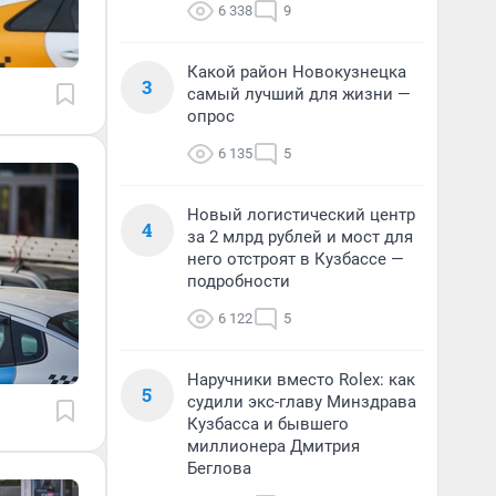
6 338
9
Какой район Новокузнецка
3
самый лучший для жизни —
опрос
6 135
5
Новый логистический центр
4
за 2 млрд рублей и мост для
него отстроят в Кузбассе —
подробности
6 122
5
Наручники вместо Rolex: как
5
судили экс-главу Минздрава
Кузбасса и бывшего
миллионера Дмитрия
Беглова