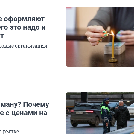
ще оформляют
го это надо и
т
совые организации
рману? Почему
е с ценами на
на рынке