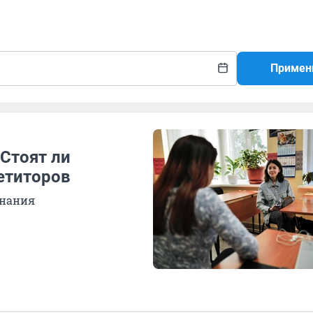
Примен
 Стоят ли
петиторов
знания