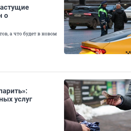
растущие
н о
ов, а что будет в новом
парить»:
ных услуг