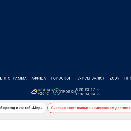
ЛЕПРОГРАММА
АФИША
ГОРОСКОП
КУРСЫ ВАЛЮТ
ZODY
ПР
USD 82,17
СЕЙЧАС
3
ПРОБКИ
+20°C
EUR 94,84
й проезд с картой «Мир»
Сколько стоит жилье в кемеровском долгостр