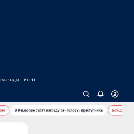
ОМОКОДЫ
ИГРЫ
ое?
В Кемерове сулят награду за «голову» преступника
Бойцовский 