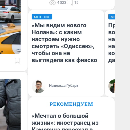
4 823
15
МНЕНИЕ
МНЕНИЕ
«Мы видим нового
Продаш
Нолана»: с каким
возьмут
настроем нужно
нам го
смотреть «Одиссею»,
налого
чтобы она не
коснет
выглядела как фиаско
даже р
Надежда Губарь
Ан
РЕКОМЕНДУЕМ
«Мечтал о большой
жизни»: иностранец из
Камеруна переехал в