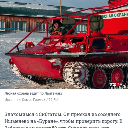
Лесная охрана ездит по Лайтамаку
Источник: 
Семен Громов / 72.RU
Знакомимся с Сибгатом. Он приехал из соседнего
Ишменево на «Буране», чтобы проверить дорогу. В
Заболотье он живет 50 лет. Сначала пять лет