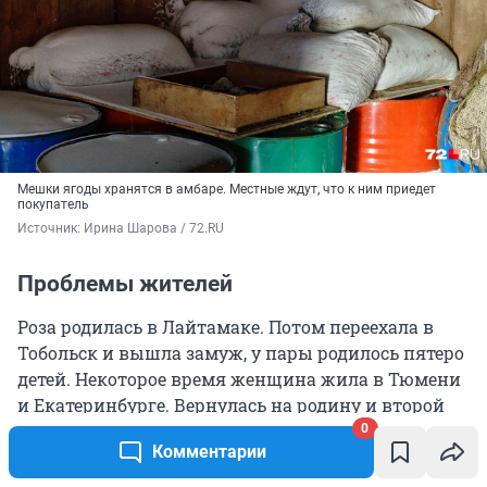
Мешки ягоды хранятся в амбаре. Местные ждут, что к ним приедет
покупатель
Источник: 
Ирина Шарова / 72.RU
Проблемы жителей
Роза родилась в Лайтамаке. Потом переехала в
Тобольск и вышла замуж, у пары родилось пятеро
детей. Некоторое время женщина жила в Тюмени
и Екатеринбурге. Вернулась на родину и второй
раз вышла замуж за Абдулу. В поселке женщина
0
Комментарии
работает начальником почты, ее супруг — имам в
местной мечети. Также мужчина ездит на