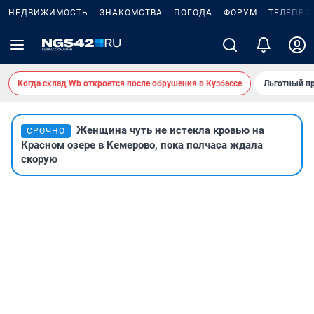
НЕДВИЖИМОСТЬ
ЗНАКОМСТВА
ПОГОДА
ФОРУМ
ТЕЛЕПРО
Когда склад Wb откроется после обрушения в Кузбассе
Льготный пр
Женщина чуть не истекла кровью на
СРОЧНО
Красном озере в Кемерово, пока полчаса ждала
скорую