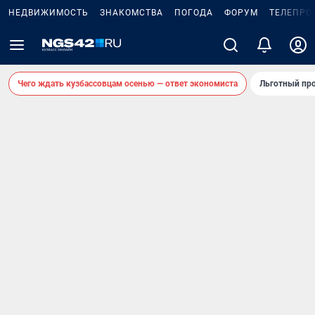
НЕДВИЖИМОСТЬ
ЗНАКОМСТВА
ПОГОДА
ФОРУМ
ТЕЛЕПРО
Чего ждать кузбассовцам осенью — ответ экономиста
Льготный про