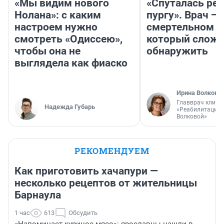
«Мы видим нового
«Спуталась реч
Нолана»: с каким
пургу». Врач — 
настроем нужно
смертельном д
смотреть «Одиссею»,
который слож
чтобы она не
обнаружить
выглядела как фиаско
Ирина Волкова
Главврач клини
Надежда Губарь
«Реабилитация 
Волковой»
РЕКОМЕНДУЕМ
Как приготовить хачапури —
несколько рецептов от жительницы
Барнаула
1 час
613
Обсудить
«Напоминает куриное мясо»: ярославцы нашли в