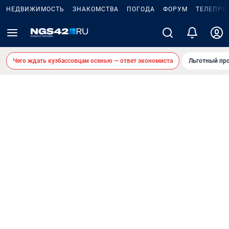
НЕДВИЖИМОСТЬ
ЗНАКОМСТВА
ПОГОДА
ФОРУМ
ТЕЛЕПРО
Чего ждать кузбассовцам осенью — ответ экономиста
Льготный про