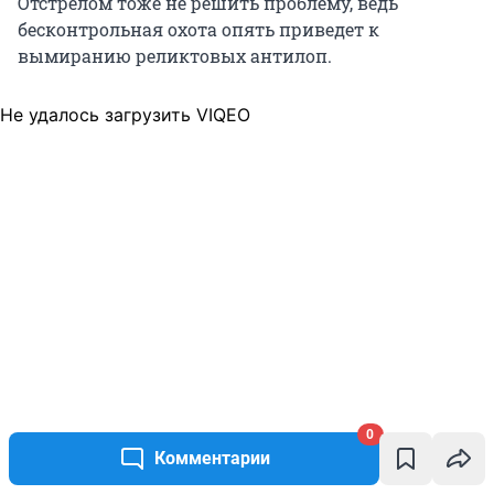
Отстрелом тоже не решить проблему, ведь
бесконтрольная охота опять приведет к
вымиранию реликтовых антилоп.
Не удалось загрузить VIQEO
— Государство должно вмешаться в
0
регулирование численности. Организовать отлов
Комментарии
на забойные мясокомбинаты. Это дешевое,