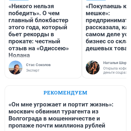
«Никого нельзя
«Покупаешь ко
победить». О чем
мешке»:
главный блокбастер
предпринимат
этого года, который
рассказала, как
бьет рекорды в
самом деле ус
прокате: честный
бизнес со скл
отзыв на «Одиссею»
дешевых това
Нолана
Наталья Шорох
Стас Соколов
Открыла кофейн
Эксперт
деньги соцразв
РЕКОМЕНДУЕМ
«Он мне угрожает и портит жизнь»:
москвич обвинил турагента из
Волгограда в мошенничестве и
пропаже почти миллиона рублей