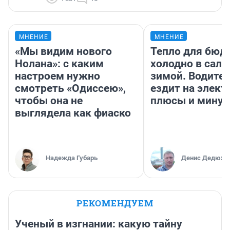
МНЕНИЕ
МНЕНИЕ
«Мы видим нового
Тепло для бюд
Нолана»: с каким
холодно в сало
настроем нужно
зимой. Водител
смотреть «Одиссею»,
ездит на элект
чтобы она не
плюсы и мину
выглядела как фиаско
Надежда Губарь
Денис Дедюхи
РЕКОМЕНДУЕМ
Ученый в изгнании: какую тайну