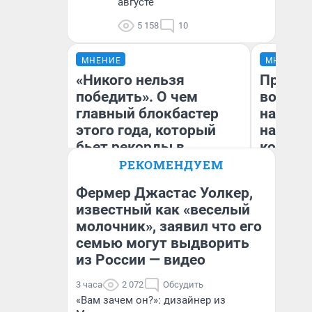
августе
5 158
10
МНЕНИЕ
МНЕНИЕ
«Никого нельзя
Продаш
победить». О чем
возьмут
главный блокбастер
нам го
этого года, который
налого
бьет рекорды в
коснет
прокате: честный
даже р
РЕКОМЕНДУЕМ
отзыв на «Одиссею»
Фермер Джастас Уолкер,
Нолана
известный как «веселый
Стас Соколов
молочник», заявил что его
Ан
Эксперт
семью могут выдворить
из России — видео
3 часа
2 072
Обсудить
«Вам зачем он?»: дизайнер из