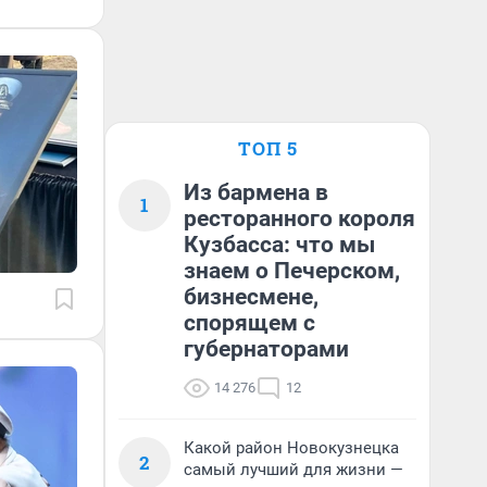
ТОП 5
Из бармена в
1
ресторанного короля
Кузбасса: что мы
знаем о Печерском,
бизнесмене,
спорящем с
губернаторами
14 276
12
Какой район Новокузнецка
2
самый лучший для жизни —