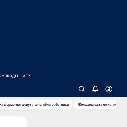
ОМОКОДЫ
ИГРЫ
На ферме экс-депутата погибли работники
Женщина едва не истекла кро