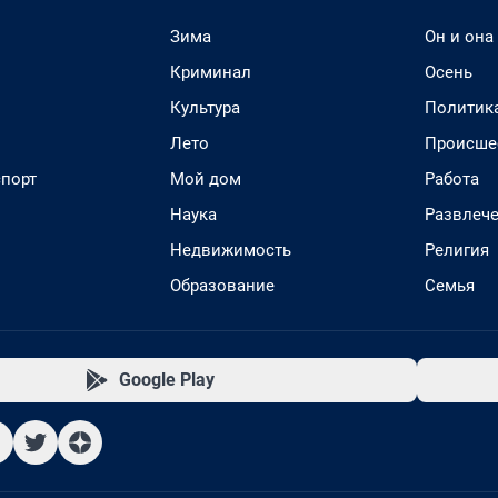
Зима
Он и она
Криминал
Осень
Культура
Политик
Лето
Происше
спорт
Мой дом
Работа
Наука
Развлеч
Недвижимость
Религия
Образование
Семья
Google Play