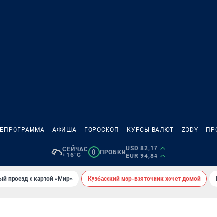
ЛЕПРОГРАММА
АФИША
ГОРОСКОП
КУРСЫ ВАЛЮТ
ZODY
ПР
USD 82,17
СЕЙЧАС
0
ПРОБКИ
+16°C
EUR 94,84
ый проезд с картой «Мир»
Кузбасский мэр-взяточник хочет домой