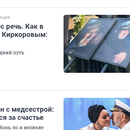
ЛЯЦИЯ
с речь. Как в
м Киркоровым:
едний путь
н с медсестрой:
я за счастье
овь, но и великие