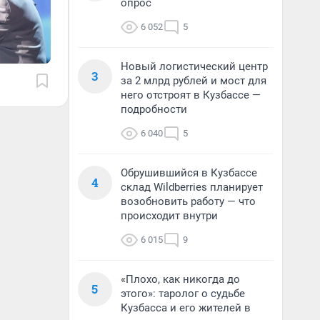
опрос
6 052
5
Новый логистический центр
3
за 2 млрд рублей и мост для
него отстроят в Кузбассе —
подробности
6 040
5
Обрушившийся в Кузбассе
4
склад Wildberries планирует
возобновить работу — что
происходит внутри
6 015
9
«Плохо, как никогда до
5
этого»: таролог о судьбе
Кузбасса и его жителей в