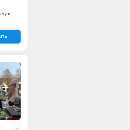
ому и
ить