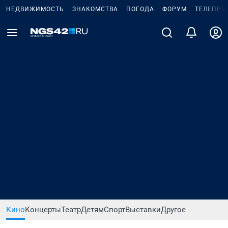
НЕДВИЖИМОСТЬ
ЗНАКОМСТВА
ПОГОДА
ФОРУМ
ТЕЛЕПРО
Кино
Концерты
Театр
Детям
Спорт
Выставки
Другое