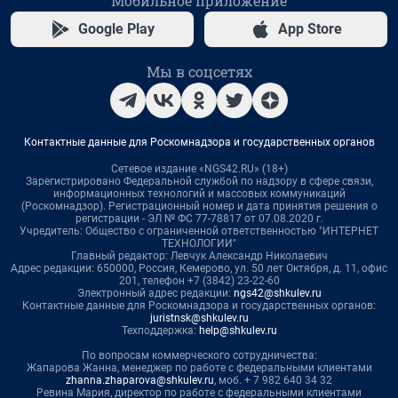
Мобильное приложение
Google Play
App Store
Мы в соцсетях
Контактные данные для Роскомнадзора и государственных органов
Сетевое издание «NGS42.RU» (18+)
Зарегистрировано Федеральной службой по надзору в сфере связи,
информационных технологий и массовых коммуникаций
(Роскомнадзор). Регистрационный номер и дата принятия решения о
регистрации - ЭЛ № ФС 77-78817 от 07.08.2020 г.
Учредитель: Общество с ограниченной ответственностью "ИНТЕРНЕТ
ТЕХНОЛОГИИ"
Главный редактор: Левчук Александр Николаевич
Адрес редакции: 650000, Россия, Кемерово, ул. 50 лет Октября, д. 11, офис
201, телефон +7 (3842) 23-22-60
Электронный адрес редакции:
ngs42@shkulev.ru
Контактные данные для Роскомнадзора и государственных органов:
juristnsk@shkulev.ru
Техподдержка:
help@shkulev.ru
По вопросам коммерческого сотрудничества:
Жапарова Жанна, менеджер по работе с федеральными клиентами
zhanna.zhaparova@shkulev.ru
, моб. + 7 982 640 34 32
Ревина Мария, директор по работе с федеральными клиентами