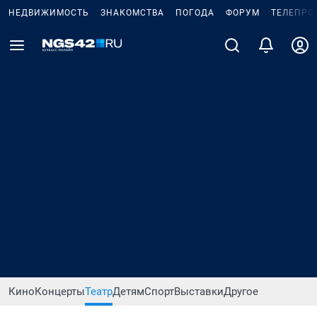
НЕДВИЖИМОСТЬ
ЗНАКОМСТВА
ПОГОДА
ФОРУМ
ТЕЛЕПРО
Кино
Концерты
Театр
Детям
Спорт
Выставки
Другое