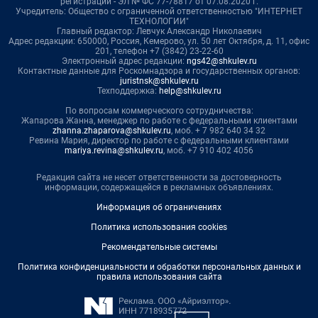
регистрации - ЭЛ № ФС 77-78817 от 07.08.2020 г.
Учредитель: Общество с ограниченной ответственностью "ИНТЕРНЕТ
ТЕХНОЛОГИИ"
Главный редактор: Левчук Александр Николаевич
Адрес редакции: 650000, Россия, Кемерово, ул. 50 лет Октября, д. 11, офис
201, телефон +7 (3842) 23-22-60
Электронный адрес редакции:
ngs42@shkulev.ru
Контактные данные для Роскомнадзора и государственных органов:
juristnsk@shkulev.ru
Техподдержка:
help@shkulev.ru
По вопросам коммерческого сотрудничества:
Жапарова Жанна, менеджер по работе с федеральными клиентами
zhanna.zhaparova@shkulev.ru
, моб. + 7 982 640 34 32
Ревина Мария, директор по работе с федеральными клиентами
mariya.revina@shkulev.ru
, моб. +7 910 402 4056
Редакция сайта не несет ответственности за достоверность
информации, содержащейся в рекламных объявлениях.
Информация об ограничениях
Политика использования cookies
Рекомендательные системы
Политика конфиденциальности и обработки персональных данных и
правила использования сайта