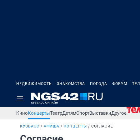
НЕДВИЖИМОСТЬ
ЗНАКОМСТВА
ПОГОДА
ФОРУМ
ТЕ
Кино
Концерты
Театр
Детям
Спорт
Выставки
Другое
КУЗБАСС
АФИША
КОНЦЕРТЫ
СОГЛАСИЕ
Согласие