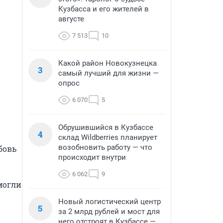
Кузбасса и его жителей в
августе
7 513
10
Какой район Новокузнецка
3
самый лучший для жизни —
опрос
6 070
5
Обрушившийся в Кузбассе
4
склад Wildberries планирует
возобновить работу — что
овь 
происходит внутри
6 062
9
огли 
Новый логистический центр
5
за 2 млрд рублей и мост для
него отстроят в Кузбассе —