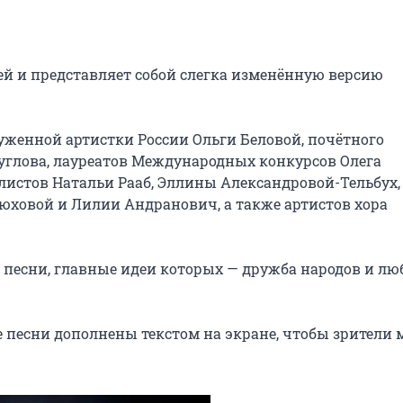
й и представляет собой слегка изменённую версию 
уженной артистки России Ольги Беловой, почётного 
углова, лауреатов Международных конкурсов Олега 
истов Натальи Рааб, Эллины Александровой-Тельбух, 
юховой и Лилии Андранович, а также артистов хора 
песни, главные идеи которых — дружба народов и люб
 песни дополнены текстом на экране, чтобы зрители м