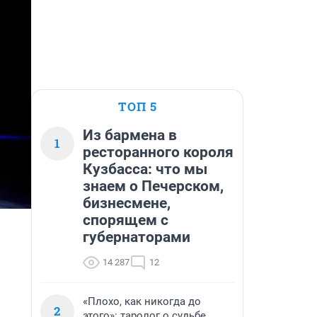
ТОП 5
Из бармена в
1
ресторанного короля
Кузбасса: что мы
знаем о Печерском,
бизнесмене,
спорящем с
губернаторами
14 287
12
«Плохо, как никогда до
2
этого»: таролог о судьбе