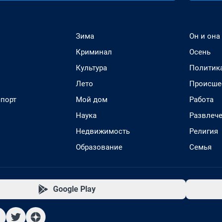
Зима
Он и она
Криминал
Осень
Культура
Политик
Лето
Происше
спорт
Мой дом
Работа
Наука
Развлеч
Недвижимость
Религия
Образование
Семья
Google Play