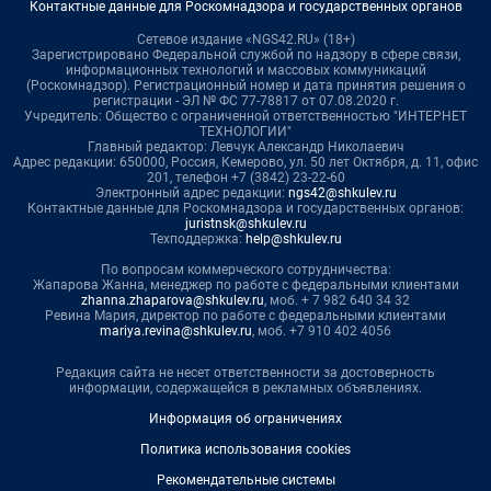
Контактные данные для Роскомнадзора и государственных органов
Сетевое издание «NGS42.RU» (18+)
Зарегистрировано Федеральной службой по надзору в сфере связи,
информационных технологий и массовых коммуникаций
(Роскомнадзор). Регистрационный номер и дата принятия решения о
регистрации - ЭЛ № ФС 77-78817 от 07.08.2020 г.
Учредитель: Общество с ограниченной ответственностью "ИНТЕРНЕТ
ТЕХНОЛОГИИ"
Главный редактор: Левчук Александр Николаевич
Адрес редакции: 650000, Россия, Кемерово, ул. 50 лет Октября, д. 11, офис
201, телефон +7 (3842) 23-22-60
Электронный адрес редакции:
ngs42@shkulev.ru
Контактные данные для Роскомнадзора и государственных органов:
juristnsk@shkulev.ru
Техподдержка:
help@shkulev.ru
По вопросам коммерческого сотрудничества:
Жапарова Жанна, менеджер по работе с федеральными клиентами
zhanna.zhaparova@shkulev.ru
, моб. + 7 982 640 34 32
Ревина Мария, директор по работе с федеральными клиентами
mariya.revina@shkulev.ru
, моб. +7 910 402 4056
Редакция сайта не несет ответственности за достоверность
информации, содержащейся в рекламных объявлениях.
Информация об ограничениях
Политика использования cookies
Рекомендательные системы