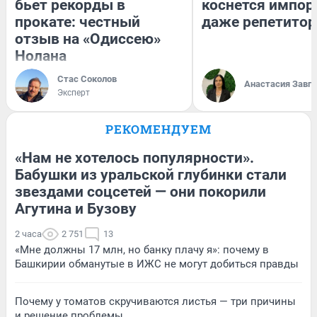
бьет рекорды в
коснется импор
прокате: честный
даже репетитор
отзыв на «Одиссею»
Нолана
Стас Соколов
Анастасия Завг
Эксперт
РЕКОМЕНДУЕМ
«Нам не хотелось популярности».
Бабушки из уральской глубинки стали
звездами соцсетей — они покорили
Агутина и Бузову
2 часа
2 751
13
«Мне должны 17 млн, но банку плачу я»: почему в
Башкирии обманутые в ИЖС не могут добиться правды
Почему у томатов скручиваются листья — три причины
и решение проблемы