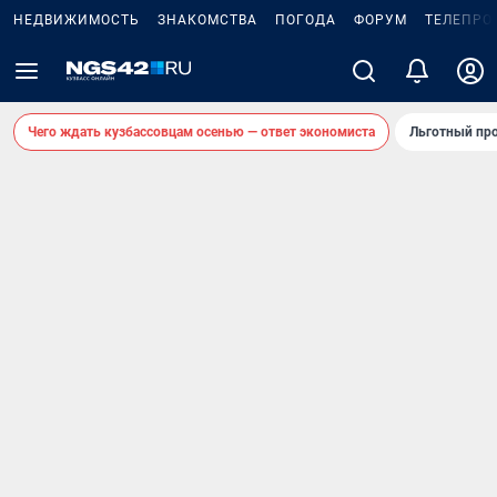
НЕДВИЖИМОСТЬ
ЗНАКОМСТВА
ПОГОДА
ФОРУМ
ТЕЛЕПРО
Чего ждать кузбассовцам осенью — ответ экономиста
Льготный про