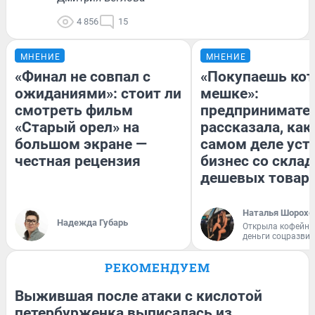
4 856
15
МНЕНИЕ
МНЕНИЕ
«Финал не совпал с
«Покупаешь кот
ожиданиями»: стоит ли
мешке»:
смотреть фильм
предпринимате
«Старый орел» на
рассказала, как
большом экране —
самом деле уст
честная рецензия
бизнес со скла
дешевых товар
Наталья Шорохо
Надежда Губарь
Открыла кофейну
деньги соцразви
РЕКОМЕНДУЕМ
Выжившая после атаки с кислотой
петербурженка выписалась из