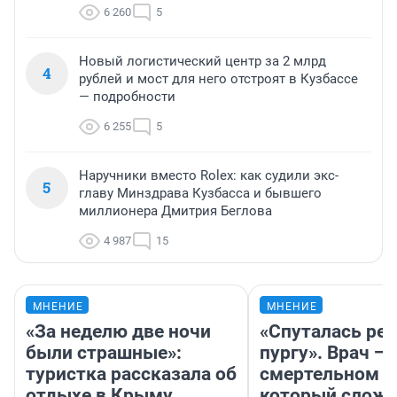
6 260
5
Новый логистический центр за 2 млрд
4
рублей и мост для него отстроят в Кузбассе
— подробности
6 255
5
Наручники вместо Rolex: как судили экс-
5
главу Минздрава Кузбасса и бывшего
миллионера Дмитрия Беглова
4 987
15
МНЕНИЕ
МНЕНИЕ
«За неделю две ночи
«Спуталась реч
были страшные»:
пургу». Врач — 
туристка рассказала об
смертельном д
отдыхе в Крыму
который слож