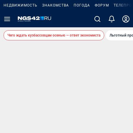
НЕДВИЖИМОСТЬ
ЗНАКОМСТВА
ПОГОДА
ФОРУМ
ТЕЛЕПРО
Чего ждать кузбассовцам осенью — ответ экономиста
Льготный про