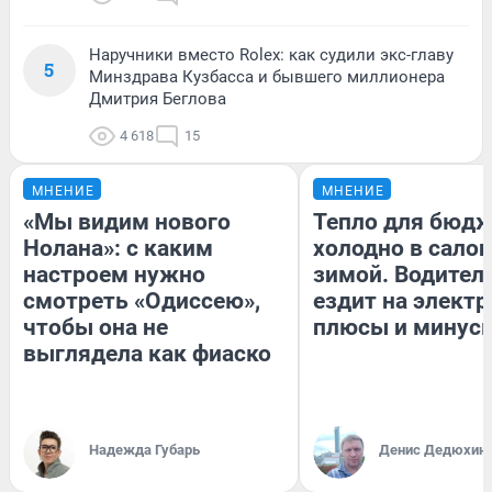
Наручники вместо Rolex: как судили экс-главу
5
Минздрава Кузбасса и бывшего миллионера
Дмитрия Беглова
4 618
15
МНЕНИЕ
МНЕНИЕ
«Мы видим нового
Тепло для бюдж
Нолана»: с каким
холодно в сало
настроем нужно
зимой. Водитель
смотреть «Одиссею»,
ездит на электр
чтобы она не
плюсы и минус
выглядела как фиаско
Надежда Губарь
Денис Дедюхин