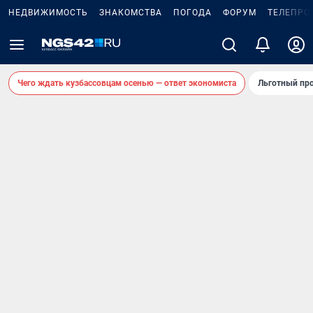
НЕДВИЖИМОСТЬ
ЗНАКОМСТВА
ПОГОДА
ФОРУМ
ТЕЛЕПРО
Чего ждать кузбассовцам осенью — ответ экономиста
Льготный про