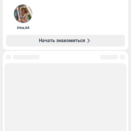
irina
,
64
Начать знакомиться