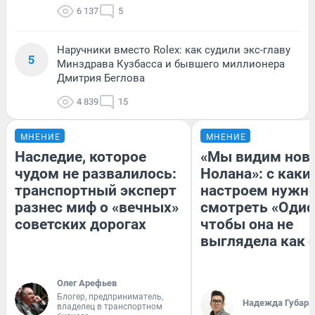
6 137
5
Наручники вместо Rolex: как судили экс-главу
5
Минздрава Кузбасса и бывшего миллионера
Дмитрия Беглова
4 839
15
МНЕНИЕ
МНЕНИЕ
Наследие, которое
«Мы видим нов
чудом не развалилось:
Нолана»: с каки
транспортный эксперт
настроем нужн
разнес миф о «вечных»
смотреть «Одис
советских дорогах
чтобы она не
выглядела как 
Олег Арефьев
Блогер, предприниматель,
Надежда Губарь
владелец в транспортном