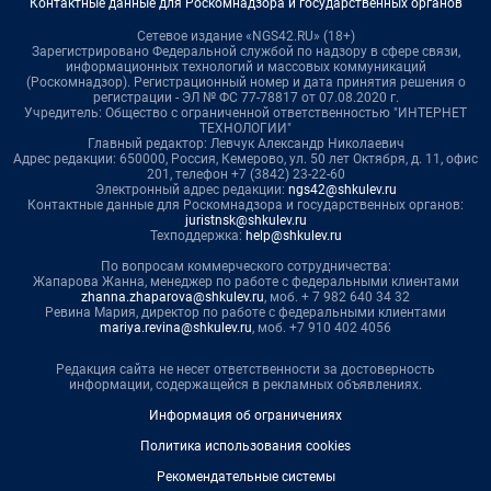
Контактные данные для Роскомнадзора и государственных органов
Сетевое издание «NGS42.RU» (18+)
Зарегистрировано Федеральной службой по надзору в сфере связи,
информационных технологий и массовых коммуникаций
(Роскомнадзор). Регистрационный номер и дата принятия решения о
регистрации - ЭЛ № ФС 77-78817 от 07.08.2020 г.
Учредитель: Общество с ограниченной ответственностью "ИНТЕРНЕТ
ТЕХНОЛОГИИ"
Главный редактор: Левчук Александр Николаевич
Адрес редакции: 650000, Россия, Кемерово, ул. 50 лет Октября, д. 11, офис
201, телефон +7 (3842) 23-22-60
Электронный адрес редакции:
ngs42@shkulev.ru
Контактные данные для Роскомнадзора и государственных органов:
juristnsk@shkulev.ru
Техподдержка:
help@shkulev.ru
По вопросам коммерческого сотрудничества:
Жапарова Жанна, менеджер по работе с федеральными клиентами
zhanna.zhaparova@shkulev.ru
, моб. + 7 982 640 34 32
Ревина Мария, директор по работе с федеральными клиентами
mariya.revina@shkulev.ru
, моб. +7 910 402 4056
Редакция сайта не несет ответственности за достоверность
информации, содержащейся в рекламных объявлениях.
Информация об ограничениях
Политика использования cookies
Рекомендательные системы