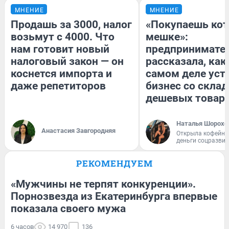
МНЕНИЕ
МНЕНИЕ
Продашь за 3000, налог
«Покупаешь кот
возьмут с 4000. Что
мешке»:
нам готовит новый
предпринимате
налоговый закон — он
рассказала, как
коснется импорта и
самом деле уст
даже репетиторов
бизнес со скла
дешевых товар
Наталья Шорохо
Анастасия Завгородняя
Открыла кофейну
деньги соцразви
РЕКОМЕНДУЕМ
«Мужчины не терпят конкуренции».
Порнозвезда из Екатеринбурга впервые
показала своего мужа
6 часов
14 970
136