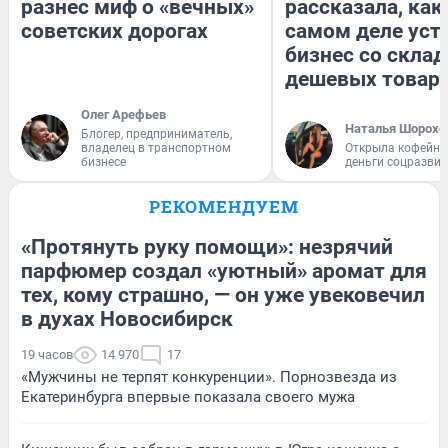
разнес миф о «вечных»
рассказала, как
советских дорогах
самом деле уст
бизнес со скла
дешевых товар
Олег Арефьев
Наталья Шорохо
Блогер, предприниматель,
владелец в транспортном
Открыла кофейну
бизнесе
деньги соцразви
РЕКОМЕНДУЕМ
«Протянуть руку помощи»: незрячий
парфюмер создал «уютный» аромат для
тех, кому страшно, — он уже увековечил
в духах Новосибирск
19 часов
14 970
17
«Мужчины не терпят конкуренции». Порнозвезда из
Екатеринбурга впервые показала своего мужа