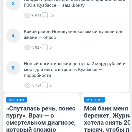
3
ГЭС в Кузбассе — зам Шойгу
6 411
35
Какой район Новокузнецка самый лучший для
4
жизни — опрос
5 827
5
Новый логистический центр за 2 млрд рублей и
5
мост для него отстроят в Кузбассе —
подробности
5 754
5
МНЕНИЕ
МНЕНИЕ
«Спуталась речь, понес
Мой банк меня
пургу». Врач — о
бережет. Журн
смертельном диагнозе,
хотела снять 20
который сложно
тысяч, чтобы п