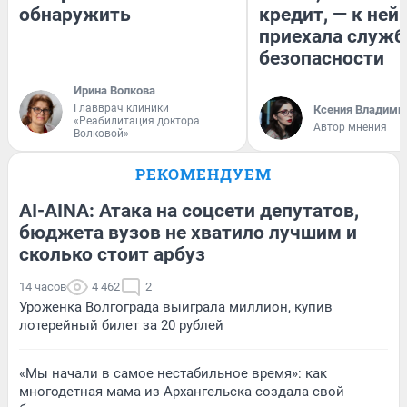
обнаружить
кредит, — к ней
приехала служб
безопасности
Ирина Волкова
Главврач клиники
Ксения Владими
«Реабилитация доктора
Автор мнения
Волковой»
РЕКОМЕНДУЕМ
AI-AINA: Атака на соцсети депутатов,
бюджета вузов не хватило лучшим и
сколько стоит арбуз
14 часов
4 462
2
Уроженка Волгограда выиграла миллион, купив
лотерейный билет за 20 рублей
«Мы начали в самое нестабильное время»: как
многодетная мама из Архангельска создала свой