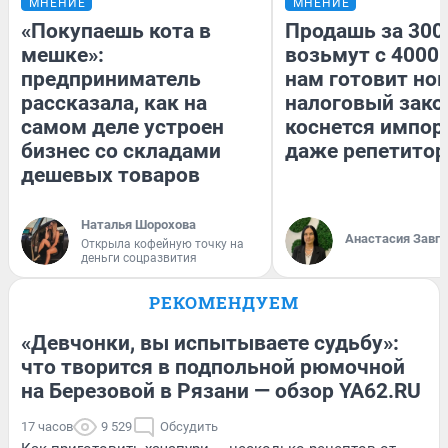
МНЕНИЕ
МНЕНИЕ
«Покупаешь кота в
Продашь за 3000
мешке»:
возьмут с 4000.
предприниматель
нам готовит но
рассказала, как на
налоговый зако
самом деле устроен
коснется импор
бизнес со складами
даже репетитор
дешевых товаров
Наталья Шорохова
Анастасия Завг
Открыла кофейную точку на
деньги соцразвития
РЕКОМЕНДУЕМ
«Девчонки, вы испытываете судьбу»:
что творится в подпольной рюмочной
на Березовой в Рязани — обзор YA62.RU
17 часов
9 529
Обсудить