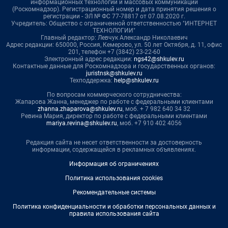
информационных технологий и массовых коммуникаций
(Роскомнадзор). Регистрационный номер и дата принятия решения о
регистрации - ЭЛ № ФС 77-78817 от 07.08.2020 г.
Учредитель: Общество с ограниченной ответственностью "ИНТЕРНЕТ
ТЕХНОЛОГИИ"
Главный редактор: Левчук Александр Николаевич
Адрес редакции: 650000, Россия, Кемерово, ул. 50 лет Октября, д. 11, офис
201, телефон +7 (3842) 23-22-60
Электронный адрес редакции:
ngs42@shkulev.ru
Контактные данные для Роскомнадзора и государственных органов:
juristnsk@shkulev.ru
Техподдержка:
help@shkulev.ru
По вопросам коммерческого сотрудничества:
Жапарова Жанна, менеджер по работе с федеральными клиентами
zhanna.zhaparova@shkulev.ru
, моб. + 7 982 640 34 32
Ревина Мария, директор по работе с федеральными клиентами
mariya.revina@shkulev.ru
, моб. +7 910 402 4056
Редакция сайта не несет ответственности за достоверность
информации, содержащейся в рекламных объявлениях.
Информация об ограничениях
Политика использования cookies
Рекомендательные системы
Политика конфиденциальности и обработки персональных данных и
правила использования сайта