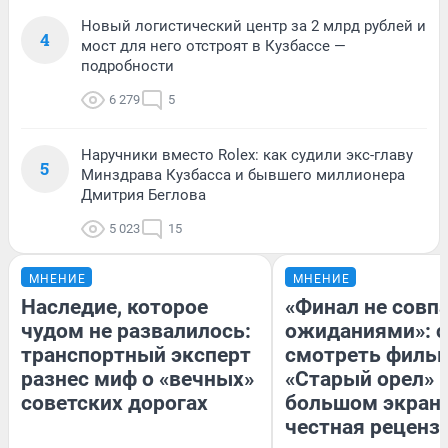
Новый логистический центр за 2 млрд рублей и
4
мост для него отстроят в Кузбассе —
подробности
6 279
5
Наручники вместо Rolex: как судили экс-главу
5
Минздрава Кузбасса и бывшего миллионера
Дмитрия Беглова
5 023
15
МНЕНИЕ
МНЕНИЕ
Наследие, которое
«Финал не совпа
чудом не развалилось:
ожиданиями»: с
транспортный эксперт
смотреть филь
разнес миф о «вечных»
«Старый орел» 
советских дорогах
большом экран
честная реценз