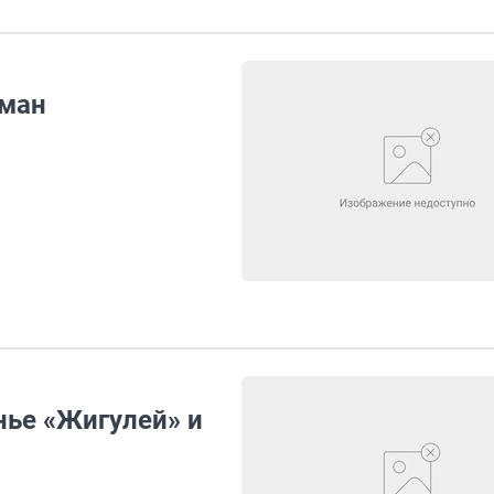
гман
нье «Жигулей» и