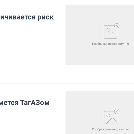
личивается риск
мется ТагАЗом