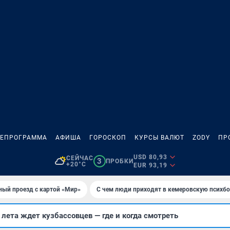
ЛЕПРОГРАММА
АФИША
ГОРОСКОП
КУРСЫ ВАЛЮТ
ZODY
ПР
USD 80,93
СЕЙЧАС
3
ПРОБКИ
+20°C
EUR 93,19
ный проезд с картой «Мир»
С чем люди приходят в кемеровскую психб
ета ждет кузбассовцев — где и когда смотреть