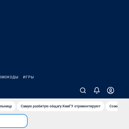
ОМОКОДЫ
ИГРЫ
ольницу
Самую разбитую общагу КемГУ отремонтируют
Сожительни