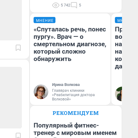
5 742
5
МНЕНИЕ
МНЕНИЕ
«Спуталась речь, понес
Продаш
пургу». Врач — о
возьмут
смертельном диагнозе,
нам го
который сложно
налого
обнаружить
коснет
даже р
Ирина Волкова
Главврач клиники
Ан
«Реабилитация доктора
Волковой»
РЕКОМЕНДУЕМ
Популярный фитнес-
тренер с мировым именем