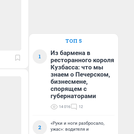
ТОП 5
Из бармена в
1
ресторанного короля
Кузбасса: что мы
знаем о Печерском,
бизнесмене,
спорящем с
губернаторами
14 016
12
«Руки и ноги разбросало,
2
ужас»: водителя и