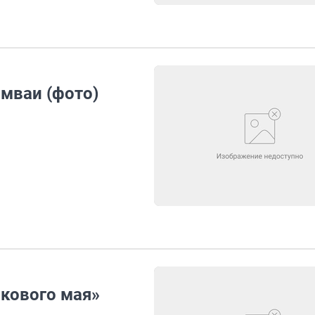
мваи (фото)
скового мая»