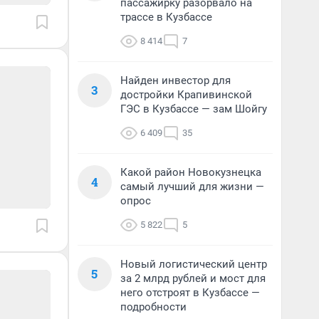
пассажирку разорвало на
трассе в Кузбассе
8 414
7
Найден инвестор для
3
достройки Крапивинской
ГЭС в Кузбассе — зам Шойгу
6 409
35
Какой район Новокузнецка
4
самый лучший для жизни —
опрос
5 822
5
Новый логистический центр
5
за 2 млрд рублей и мост для
него отстроят в Кузбассе —
подробности