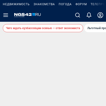
НЕДВИЖИМОСТЬ
ЗНАКОМСТВА
ПОГОДА
ФОРУМ
ТЕЛЕПРО
Чего ждать кузбассовцам осенью — ответ экономиста
Льготный про