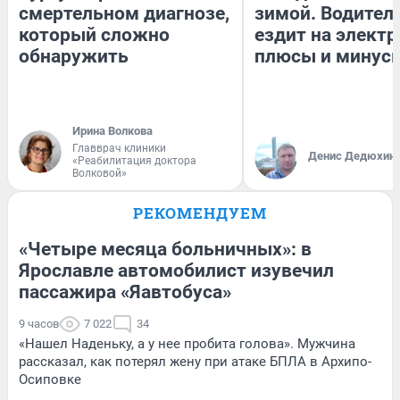
смертельном диагнозе,
зимой. Водитель
который сложно
ездит на электр
обнаружить
плюсы и минус
Ирина Волкова
Главврач клиники
Денис Дедюхин
«Реабилитация доктора
Волковой»
РЕКОМЕНДУЕМ
«Четыре месяца больничных»: в
Ярославле автомобилист изувечил
пассажира «Яавтобуса»
9 часов
7 022
34
«Нашел Наденьку, а у нее пробита голова». Мужчина
рассказал, как потерял жену при атаке БПЛА в Архипо-
Осиповке