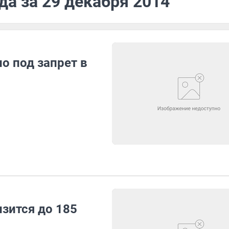
да за 29 декабря 2014
о под запрет в
зится до 185