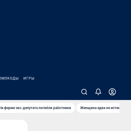
ОМОКОДЫ
ИГРЫ
На ферме экс-депутата погибли работники
Женщина едва не истекла кро