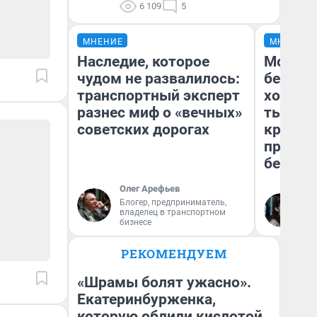
6 109
5
МНЕНИЕ
МНЕНИЕ
Наследие, которое
Мой ба
чудом не развалилось:
береже
транспортный эксперт
хотела 
разнес миф о «вечных»
тысяч,
советских дорогах
кредит,
приеха
безопа
Олег Арефьев
Блогер, предприниматель,
Кс
владелец в транспортном
Ав
бизнесе
РЕКОМЕНДУЕМ
«Шрамы болят ужасно».
Екатеринбурженка,
которую облили кислотой