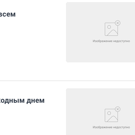
 всем
ыходным днем