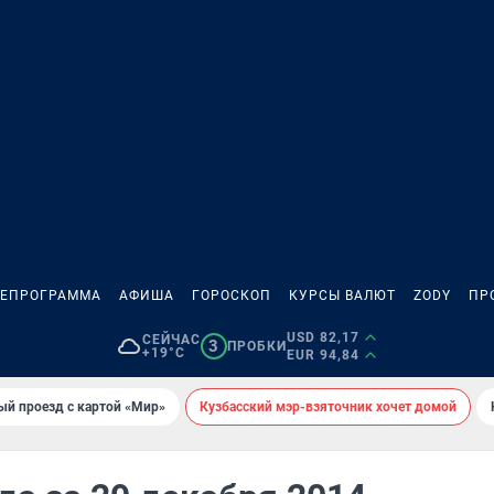
ЛЕПРОГРАММА
АФИША
ГОРОСКОП
КУРСЫ ВАЛЮТ
ZODY
ПР
USD 82,17
СЕЙЧАС
3
ПРОБКИ
+19°C
EUR 94,84
ый проезд с картой «Мир»
Кузбасский мэр-взяточник хочет домой