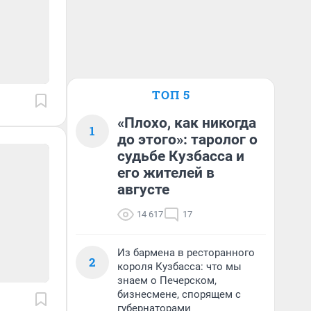
ТОП 5
«Плохо, как никогда
1
до этого»: таролог о
судьбе Кузбасса и
его жителей в
августе
14 617
17
Из бармена в ресторанного
2
короля Кузбасса: что мы
знаем о Печерском,
бизнесмене, спорящем с
губернаторами