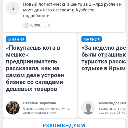
Новый логистический центр за 2 млрд рублей и
5
мост для него отстроят в Кузбассе —
подробности
6 398
5
МНЕНИЕ
МНЕНИЕ
«Покупаешь кота в
«За неделю две
мешке»:
были страшные
предприниматель
туристка расска
рассказала, как на
отдыхе в Крым
самом деле устроен
бизнес со складами
дешевых товаров
Наталья Шорохова
Александра Исм
Открыла кофейную точку на
заместитель глав
деньги соцразвития
редактора 63.RU
РЕКОМЕНДУЕМ