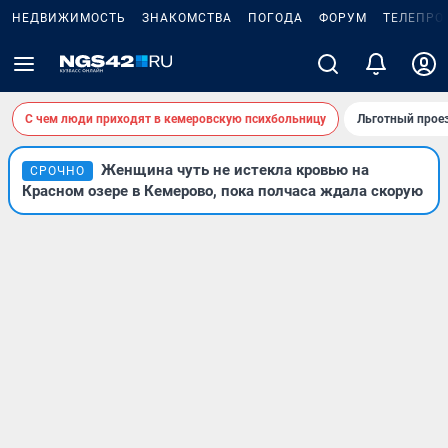
НЕДВИЖИМОСТЬ
ЗНАКОМСТВА
ПОГОДА
ФОРУМ
ТЕЛЕПРО
С чем люди приходят в кемеровскую психбольницу
Льготный проез
Женщина чуть не истекла кровью на
СРОЧНО
Красном озере в Кемерово, пока полчаса ждала скорую