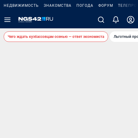
НЕДВИЖИМОСТЬ
ЗНАКОМСТВА
ПОГОДА
ФОРУМ
ТЕЛЕПРО
Чего ждать кузбассовцам осенью — ответ экономиста
Льготный про