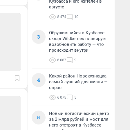
Кузбасса и его жителей в
августе
8 474
10
Обрушившийся в Кузбассе
3
склад Wildberries планирует
возобновить работу — что
происходит внутри
6 087
9
Какой район Новокузнецка
4
самый лучший для жизни —
опрос
6 075
5
Новый логистический центр
5
за 2 млрд рублей и мост для
него отстроят в Кузбассе —