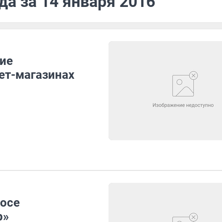
да за 14 января 2016
ие
ет-магазинах
мосе
р»