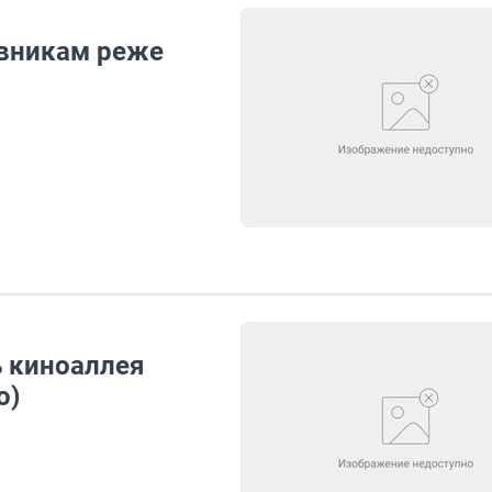
овникам реже
ь киноаллея
о)