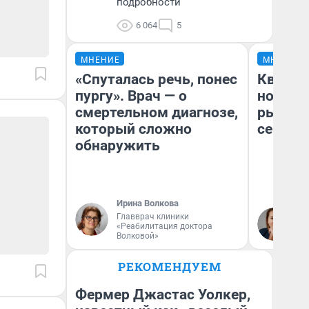
подробности
6 064
5
МНЕНИЕ
МНЕНИЕ
«Спуталась речь, понес
Кварти
пургу». Врач — о
но деш
смертельном диагнозе,
рынок 
который сложно
сейчас
обнаружить
Ирина Волкова
Ек
Главврач клиники
«Реабилитация доктора
ди
Волковой»
не
РЕКОМЕНДУЕМ
Фермер Джастас Уолкер,