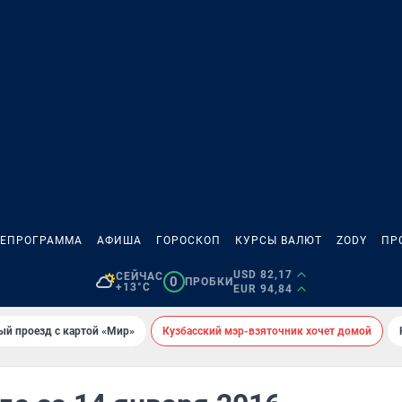
ЛЕПРОГРАММА
АФИША
ГОРОСКОП
КУРСЫ ВАЛЮТ
ZODY
ПР
USD 82,17
СЕЙЧАС
0
ПРОБКИ
+13°C
EUR 94,84
ый проезд с картой «Мир»
Кузбасский мэр-взяточник хочет домой