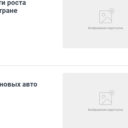
и роста
тране
 новых авто