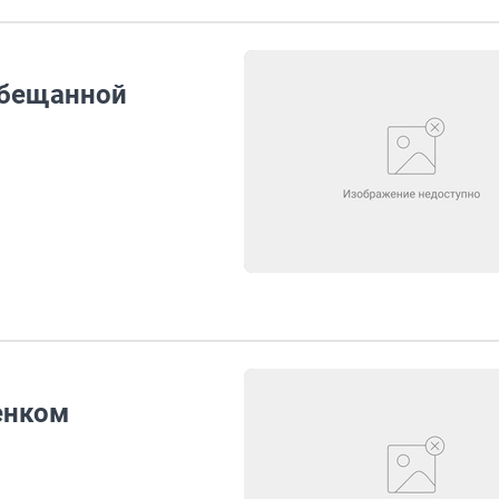
обещанной
енком