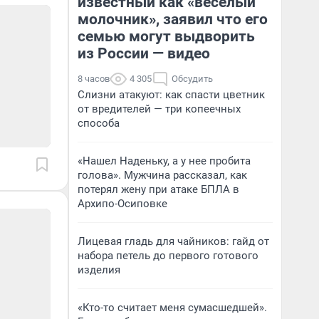
известный как «веселый
молочник», заявил что его
семью могут выдворить
из России — видео
8 часов
4 305
Обсудить
Слизни атакуют: как спасти цветник
от вредителей — три копеечных
способа
«Нашел Наденьку, а у нее пробита
голова». Мужчина рассказал, как
потерял жену при атаке БПЛА в
Архипо-Осиповке
Лицевая гладь для чайников: гайд от
набора петель до первого готового
изделия
«Кто-то считает меня сумасшедшей».