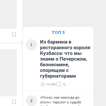
ТОП 5
Из бармена в
1
ресторанного короля
Кузбасса: что мы
знаем о Печерском,
бизнесмене,
спорящем с
губернаторами
14 292
12
«Плохо, как никогда до
2
этого»: таролог о судьбе