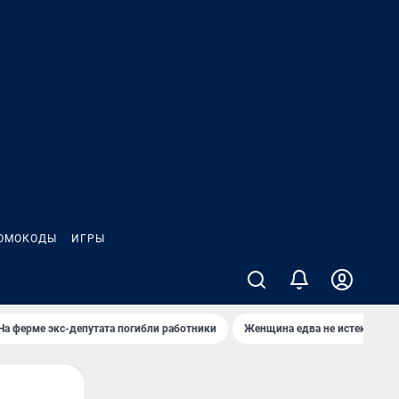
ОМОКОДЫ
ИГРЫ
На ферме экс-депутата погибли работники
Женщина едва не истекла кро