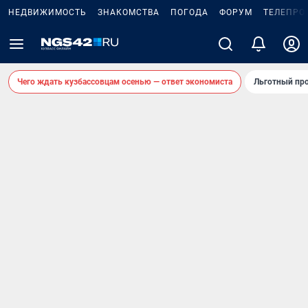
НЕДВИЖИМОСТЬ
ЗНАКОМСТВА
ПОГОДА
ФОРУМ
ТЕЛЕПРО
Чего ждать кузбассовцам осенью — ответ экономиста
Льготный про