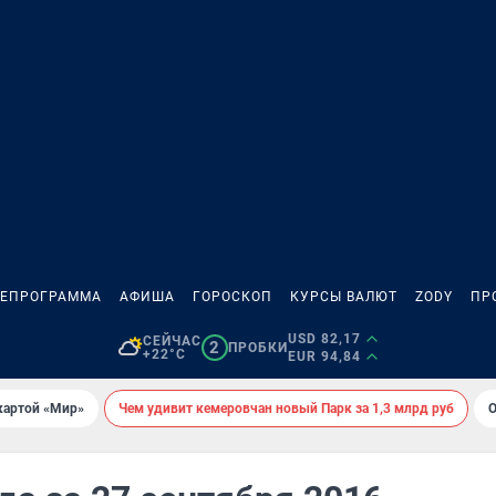
ЛЕПРОГРАММА
АФИША
ГОРОСКОП
КУРСЫ ВАЛЮТ
ZODY
ПР
USD 82,17
СЕЙЧАС
2
ПРОБКИ
+22°C
EUR 94,84
картой «Мир»
Чем удивит кемеровчан новый Парк за 1,3 млрд руб
О