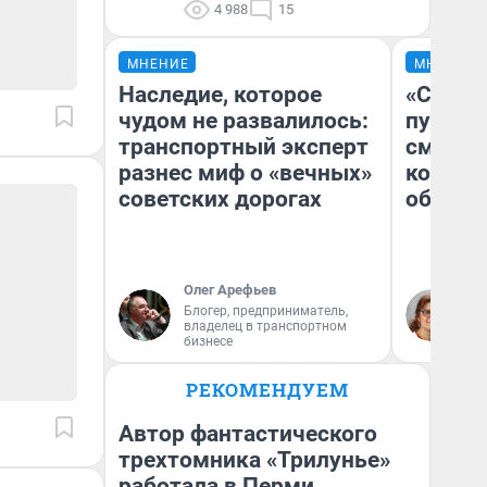
4 988
15
МНЕНИЕ
МНЕНИЕ
Наследие, которое
«Спутал
чудом не развалилось:
пургу».
транспортный эксперт
смерте
разнес миф о «вечных»
которы
советских дорогах
обнару
Олег Арефьев
Ир
Блогер, предприниматель,
Гл
владелец в транспортном
«Р
бизнесе
Во
РЕКОМЕНДУЕМ
Автор фантастического
трехтомника «Трилунье»
работала в Перми