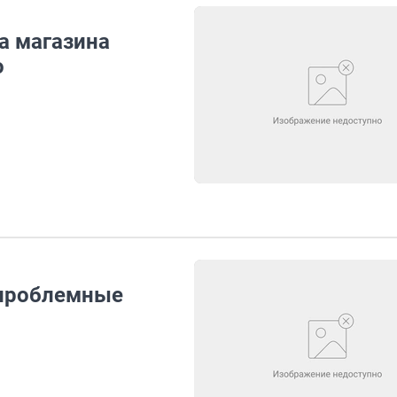
а магазина
о
 проблемные