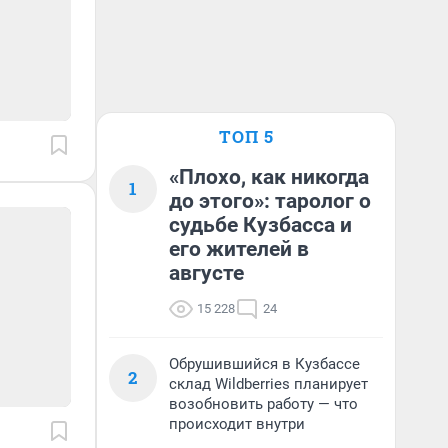
ТОП 5
«Плохо, как никогда
1
до этого»: таролог о
судьбе Кузбасса и
его жителей в
августе
15 228
24
Обрушившийся в Кузбассе
2
склад Wildberries планирует
возобновить работу — что
происходит внутри