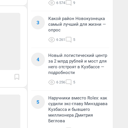
6 574
9
Какой район Новокузнецка
3
самый лучший для жизни —
опрос
6 261
5
Новый логистический центр
4
за 2 млрд рублей и мост для
него отстроят в Кузбассе —
подробности
6 256
5
Наручники вместо Rolex: как
5
судили экс-главу Минздрава
Кузбасса и бывшего
миллионера Дмитрия
Беглова