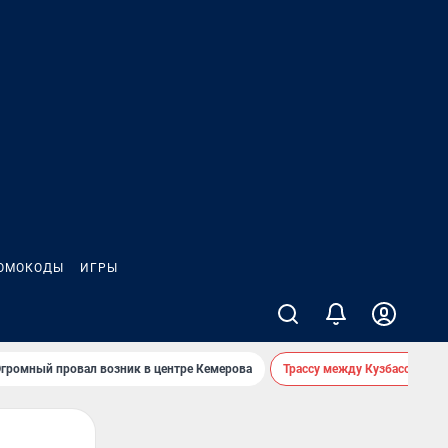
ОМОКОДЫ
ИГРЫ
громный провал возник в центре Кемерова
Трассу между Кузбассом и 