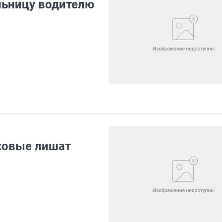
льницу водителю
ховые лишат