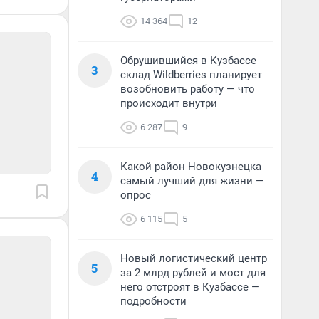
14 364
12
Обрушившийся в Кузбассе
3
склад Wildberries планирует
возобновить работу — что
происходит внутри
6 287
9
Какой район Новокузнецка
4
самый лучший для жизни —
опрос
6 115
5
Новый логистический центр
5
за 2 млрд рублей и мост для
него отстроят в Кузбассе —
подробности