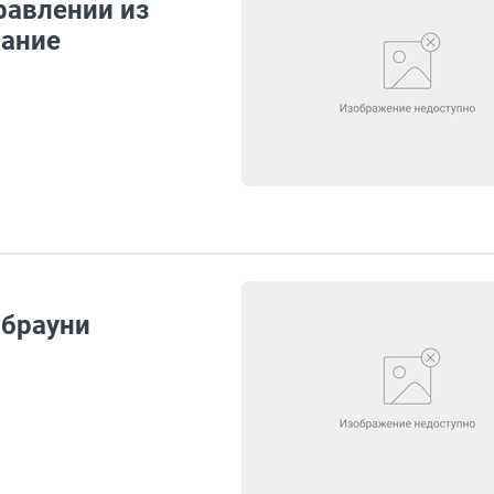
равлении из
сание
 брауни