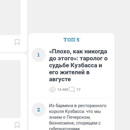
ТОП 5
«Плохо, как никогда
1
до этого»: таролог о
судьбе Кузбасса и
его жителей в
августе
14 469
17
Из бармена в ресторанного
2
короля Кузбасса: что мы
знаем о Печерском,
бизнесмене, спорящем с
губернаторами