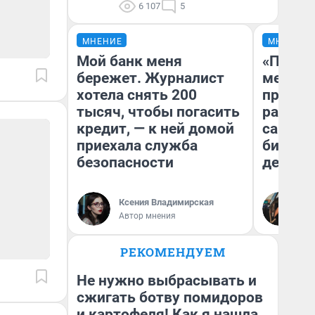
6 107
5
МНЕНИЕ
МНЕНИЕ
Мой банк меня
«Покуп
бережет. Журналист
мешке»
хотела снять 200
предпр
тысяч, чтобы погасить
рассказ
кредит, — к ней домой
самом 
приехала служба
бизнес
безопасности
дешевы
На
Ксения Владимирская
От
Автор мнения
де
РЕКОМЕНДУЕМ
Не нужно выбрасывать и
сжигать ботву помидоров
и картофеля! Как я нашла