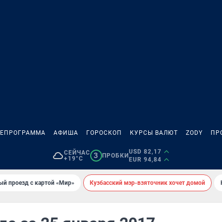
ЛЕПРОГРАММА
АФИША
ГОРОСКОП
КУРСЫ ВАЛЮТ
ZODY
ПР
USD 82,17
СЕЙЧАС
3
ПРОБКИ
+19°C
EUR 94,84
ый проезд с картой «Мир»
Кузбасский мэр-взяточник хочет домой