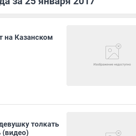
да за 25 января 2017
т на Казанском
 девушку толкать
 (видео)