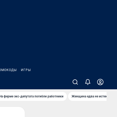
ОМОКОДЫ
ИГРЫ
На ферме экс-депутата погибли работники
Женщина едва не истекла кро