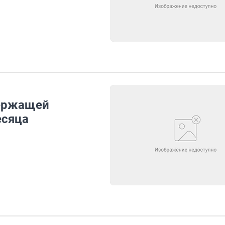
держащей
есяца