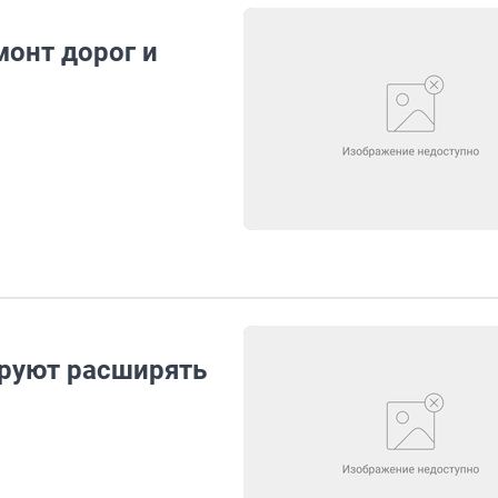
монт дорог и
ируют расширять