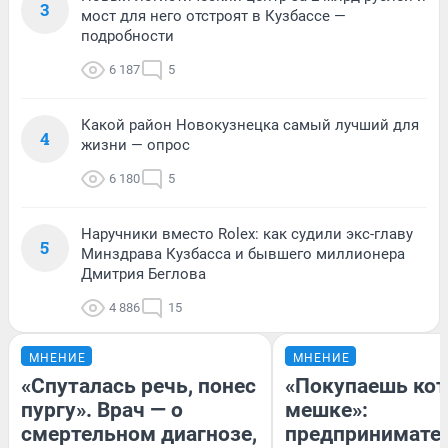
3
мост для него отстроят в Кузбассе —
подробности
6 187
5
Какой район Новокузнецка самый лучший для
4
жизни — опрос
6 180
5
Наручники вместо Rolex: как судили экс-главу
5
Минздрава Кузбасса и бывшего миллионера
Дмитрия Беглова
4 886
15
МНЕНИЕ
МНЕНИЕ
«Спуталась речь, понес
«Покупаешь кот
пургу». Врач — о
мешке»:
смертельном диагнозе,
предпринимате