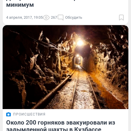
минимум
4 апреля, 2017, 19:05
267
Обсудить
ПРОИСШЕСТВИЯ
Около 200 горняков эвакуировали из
задымленной шахты в Кузбассе