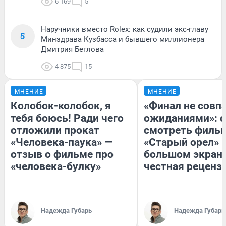
6 169
5
Наручники вместо Rolex: как судили экс-главу
5
Минздрава Кузбасса и бывшего миллионера
Дмитрия Беглова
4 875
15
МНЕНИЕ
МНЕНИЕ
Колобок-колобок, я
«Финал не совпа
тебя боюсь! Ради чего
ожиданиями»: с
отложили прокат
смотреть филь
«Человека-паука» —
«Старый орел» 
отзыв о фильме про
большом экран
«человека-булку»
честная реценз
Надежда Губарь
Надежда Губарь