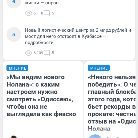
4
жизни — опрос
6 118
5
Новый логистический центр за 2 млрд рублей и
5
мост для него отстроят в Кузбассе —
подробности
6 109
5
МНЕНИЕ
МНЕНИЕ
«Мы видим нового
«Никого нельзя
Нолана»: с каким
победить». О ч
настроем нужно
главный блокба
смотреть «Одиссею»,
этого года, кот
чтобы она не
бьет рекорды в
выглядела как фиаско
прокате: честн
отзыв на «Одис
Нолана