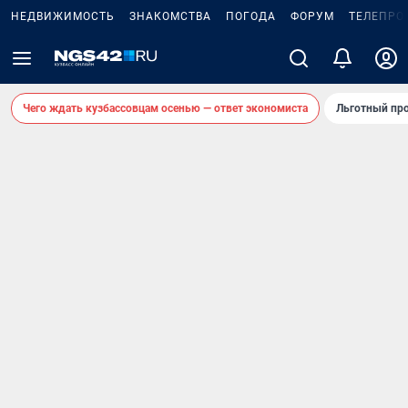
НЕДВИЖИМОСТЬ
ЗНАКОМСТВА
ПОГОДА
ФОРУМ
ТЕЛЕПРО
Чего ждать кузбассовцам осенью — ответ экономиста
Льготный про