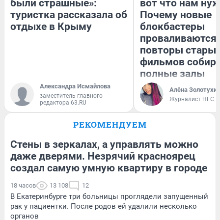
были страшные»:
вот что нам нуж
туристка рассказала об
Почему новые
отдыхе в Крыму
блокбастеры
проваливаются,
повторы стары
фильмов собир
полные залы
Александра Исмайлова
Алёна Золотухи
заместитель главного
Журналист НГС
редактора 63.RU
РЕКОМЕНДУЕМ
Стены в зеркалах, а управлять можно
даже дверями. Незрячий красноярец
создал самую умную квартиру в городе
18 часов
13 108
12
В Екатеринбурге три больницы проглядели запущенный
рак у пациентки. После родов ей удалили несколько
органов