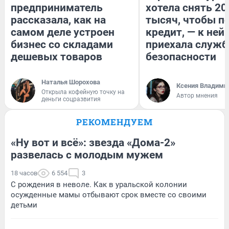
предприниматель
хотела снять 20
рассказала, как на
тысяч, чтобы п
самом деле устроен
кредит, — к ней
бизнес со складами
приехала служб
дешевых товаров
безопасности
Наталья Шорохова
Ксения Владими
Открыла кофейную точку на
Автор мнения
деньги соцразвития
РЕКОМЕНДУЕМ
«Ну вот и всё»: звезда «Дома-2»
развелась с молодым мужем
18 часов
6 554
3
С рождения в неволе. Как в уральской колонии
осужденные мамы отбывают срок вместе со своими
детьми