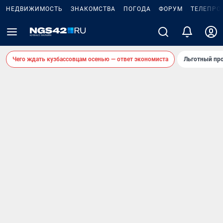
НЕДВИЖИМОСТЬ
ЗНАКОМСТВА
ПОГОДА
ФОРУМ
ТЕЛЕПРО
Чего ждать кузбассовцам осенью — ответ экономиста
Льготный про