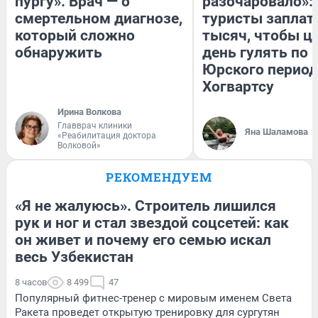
пургу». Врач — о
разочаровало»:
смертельном диагнозе,
туристы заплат
который сложно
тысяч, чтобы ц
обнаружить
день гулять по 
Юрского период
Хогвартсу
Ирина Волкова
Главврач клиники
Яна Шаламова
«Реабилитация доктора
Волковой»
РЕКОМЕНДУЕМ
«Я не жалуюсь». Строитель лишился
рук и ног и стал звездой соцсетей: как
он живет и почему его семью искал
весь Узбекистан
8 часов
8 499
47
Популярный фитнес-тренер с мировым именем Света
Ракета проведет открытую тренировку для сургутян