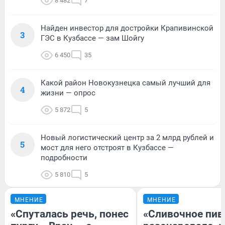
8 482
7
Найден инвестор для достройки Крапивинской
3
ГЭС в Кузбассе — зам Шойгу
6 450
35
Какой район Новокузнецка самый лучший для
4
жизни — опрос
5 872
5
Новый логистический центр за 2 млрд рублей и
5
мост для него отстроят в Кузбассе —
подробности
5 810
5
МНЕНИЕ
МНЕНИЕ
«Спуталась речь, понес
«Сливочное пив