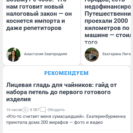
нам готовит новый
недофинансиро
налоговый закон — он
Путешественни
коснется импорта и
проехали 2000
даже репетиторов
километров по 
машине — стоил
того
Анастасия Завгородняя
Екатерина Литк
РЕКОМЕНДУЕМ
Лицевая гладь для чайников: гайд от
набора петель до первого готового
изделия
16 часов
8 587
Обсудить
«Кто-то считает меня сумасшедшей». Екатеринбурженка
приютила дома 200 жирафов — фото и видео