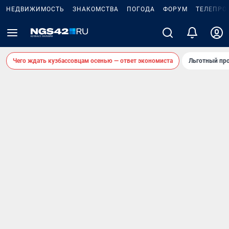
НЕДВИЖИМОСТЬ
ЗНАКОМСТВА
ПОГОДА
ФОРУМ
ТЕЛЕПРО
Чего ждать кузбассовцам осенью — ответ экономиста
Льготный про