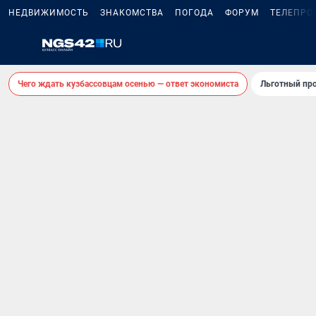
НЕДВИЖИМОСТЬ
ЗНАКОМСТВА
ПОГОДА
ФОРУМ
ТЕЛЕПРО
Чего ждать кузбассовцам осенью — ответ экономиста
Льготный про