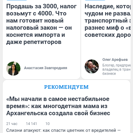
Продашь за 3000, налог
Наследие, кото
возьмут с 4000. Что
чудом не разва
нам готовит новый
транспортный э
налоговый закон — он
разнес миф о «
коснется импорта и
советских доро
даже репетиторов
Олег Арефьев
Блогер, предприн
Анастасия Завгородняя
владелец в тран
бизнесе
РЕКОМЕНДУЕМ
«Мы начали в самое нестабильное
время»: как многодетная мама из
Архангельска создала свой бизнес
21 час
14 141
10
Слизни атакуют: как спасти цветник от вредителей —