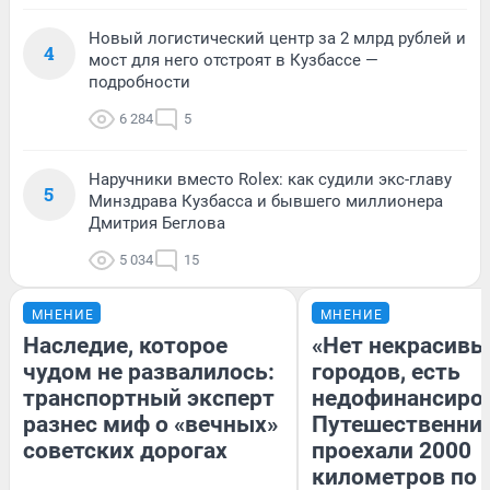
Новый логистический центр за 2 млрд рублей и
4
мост для него отстроят в Кузбассе —
подробности
6 284
5
Наручники вместо Rolex: как судили экс-главу
5
Минздрава Кузбасса и бывшего миллионера
Дмитрия Беглова
5 034
15
МНЕНИЕ
МНЕНИЕ
Наследие, которое
«Нет некрасивы
чудом не развалилось:
городов, есть
транспортный эксперт
недофинансиро
разнес миф о «вечных»
Путешественни
советских дорогах
проехали 2000
километров по 