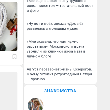
«Все еще в шоке»: сыну Трусовой
исполнился год — трогательный пост
и фото
«Ну вот и всё»: звезда «Дома-2»
развелась с молодым мужем
«Мне сказали, что нам нужно
расстаться». Московского врача
уволили из клиники из-за мата в
личном блоге
Август перевернет жизнь Козерогов.
К чему готовит ретроградный Сатурн
— прогноз
ЗНАКОМСТВА