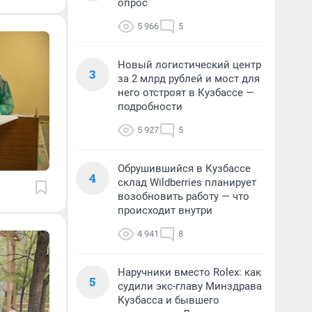
опрос
5 966
5
Новый логистический центр
3
за 2 млрд рублей и мост для
него отстроят в Кузбассе —
подробности
5 927
5
Обрушившийся в Кузбассе
4
склад Wildberries планирует
возобновить работу — что
происходит внутри
4 941
8
Наручники вместо Rolex: как
5
судили экс-главу Минздрава
Кузбасса и бывшего