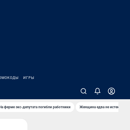
ОМОКОДЫ
ИГРЫ
На ферме экс-депутата погибли работники
Женщина едва не истекла кро