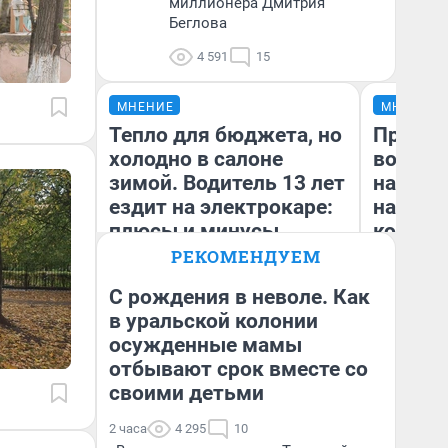
миллионера Дмитрия
Беглова
4 591
15
МНЕНИЕ
МНЕНИЕ
Тепло для бюджета, но
Продаш
холодно в салоне
возьмут
зимой. Водитель 13 лет
нам го
ездит на электрокаре:
налого
плюсы и минусы
коснет
даже р
РЕКОМЕНДУЕМ
С рождения в неволе. Как
в уральской колонии
осужденные мамы
Денис Дедюхин
Ан
отбывают срок вместе со
своими детьми
2 часа
4 295
10