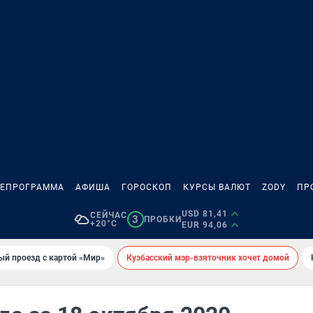
ЛЕПРОГРАММА
АФИША
ГОРОСКОП
КУРСЫ ВАЛЮТ
ZODY
ПР
USD 81,41
СЕЙЧАС
3
ПРОБКИ
+20°C
EUR 94,06
ый проезд с картой «Мир»
Кузбасский мэр-взяточник хочет домой