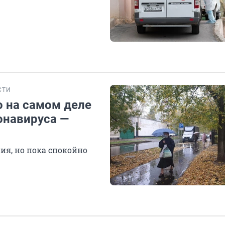
СТИ
о на самом деле
онавируса —
я, но пока спокойно