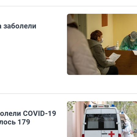
а заболели
болели COVID-19
илось 179