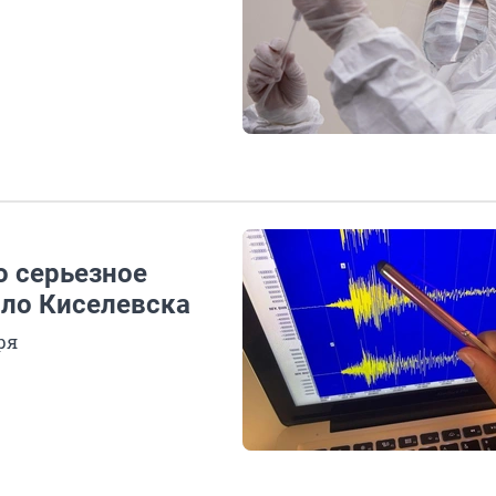
о серьезное
оло Киселевска
ря