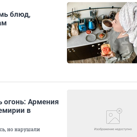
емь блюд,
ам
ь огонь: Армения
емирии в
сь, но нарушали