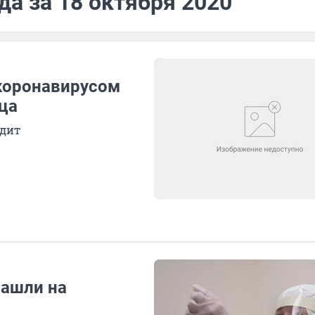
да за 18 октября 2020
коронавирусом
яца
одит
нашли на