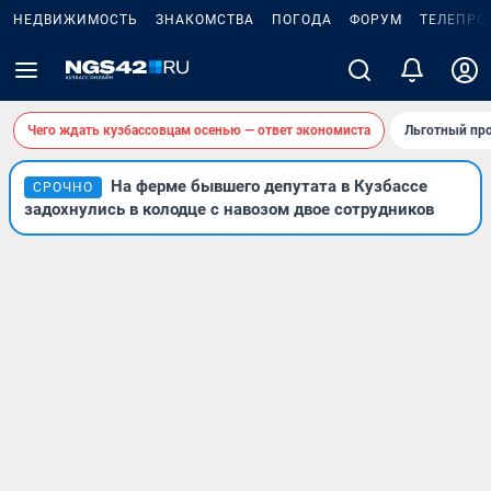
НЕДВИЖИМОСТЬ
ЗНАКОМСТВА
ПОГОДА
ФОРУМ
ТЕЛЕПРО
Чего ждать кузбассовцам осенью — ответ экономиста
Льготный про
На ферме бывшего депутата в Кузбассе
СРОЧНО
задохнулись в колодце с навозом двое сотрудников