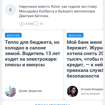
Наручники вместо Rolex: как судили экс-главу
5
Минздрава Кузбасса и бывшего миллионера
Дмитрия Беглова
4 578
15
МНЕНИЕ
МНЕНИЕ
Тепло для бюджета, но
Мой банк меня
холодно в салоне
бережет. Журн
зимой. Водитель 13 лет
хотела снять 20
ездит на электрокаре:
тысяч, чтобы п
плюсы и минусы
кредит, — к ней
приехала служб
безопасности
Ксения Владими
Денис Дедюхин
Автор мнения