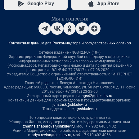
Google Play
App Store
Мы в соцсетях
Контактные данные для Роскомнадзора и государственных органов
Сетевое издание «NGS42.RU» (18+)
Зарегистрировано Федеральной службой по надзору в сфере связи,
информационных технологий и массовых коммуникаций
(Роскомнадзор). Регистрационный номер и дата принятия решения о
регистрации - ЭЛ № ФС 77-78817 от 07.08.2020 г.
Учредитель: Общество с ограниченной ответственностью "ИНТЕРНЕТ
ТЕХНОЛОГИИ"
Главный редактор: Левчук Александр Николаевич
Адрес редакции: 650000, Россия, Кемерово, ул. 50 лет Октября, д. 11, офис
201, телефон +7 (3842) 23-22-60
Электронный адрес редакции:
ngs42@shkulev.ru
Контактные данные для Роскомнадзора и государственных органов:
juristnsk@shkulev.ru
Техподдержка:
help@shkulev.ru
По вопросам коммерческого сотрудничества:
Жапарова Жанна, менеджер по работе с федеральными клиентами
zhanna.zhaparova@shkulev.ru
, моб. + 7 982 640 34 32
Ревина Мария, директор по работе с федеральными клиентами
mariya.revina@shkulev.ru
, моб. +7 910 402 4056