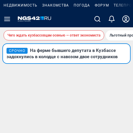
НЕДВИЖИМОСТЬ
ЗНАКОМСТВА
ПОГОДА
ФОРУМ
ТЕЛЕПРО
Чего ждать кузбассовцам осенью — ответ экономиста
Льготный про
На ферме бывшего депутата в Кузбассе
СРОЧНО
задохнулись в колодце с навозом двое сотрудников