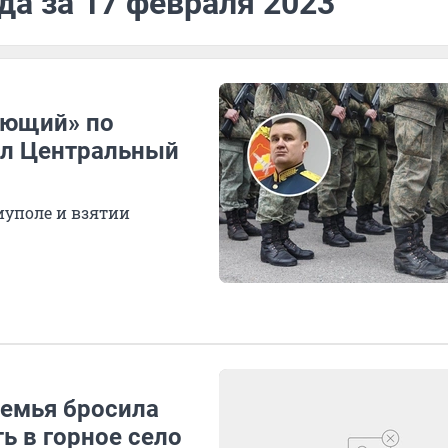
да за 17 февраля 2023
ующий» по
ил Центральный
иуполе и взятии
семья бросила
ь в горное село