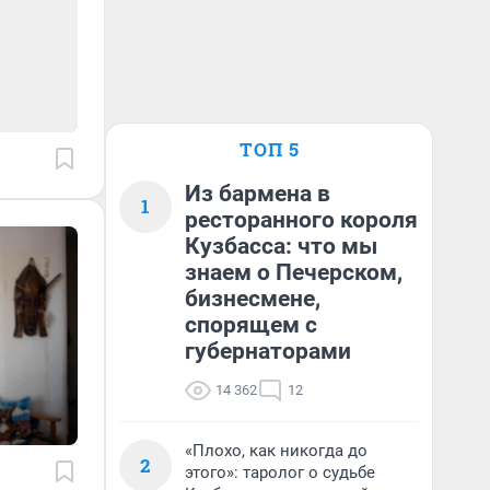
ТОП 5
Из бармена в
1
ресторанного короля
Кузбасса: что мы
знаем о Печерском,
бизнесмене,
спорящем с
губернаторами
14 362
12
«Плохо, как никогда до
2
этого»: таролог о судьбе