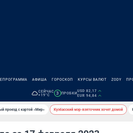
ЛЕПРОГРАММА
АФИША
ГОРОСКОП
КУРСЫ ВАЛЮТ
ZODY
ПР
USD 82,17
СЕЙЧАС
3
ПРОБКИ
+19°C
EUR 94,84
ый проезд с картой «Мир»
Кузбасский мэр-взяточник хочет домой