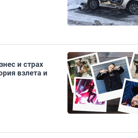
нес и страх
ория взлета и