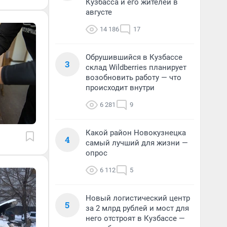
Кузбасса и его жителей в
августе
14 186
17
Обрушившийся в Кузбассе
3
склад Wildberries планирует
возобновить работу — что
происходит внутри
6 281
9
Какой район Новокузнецка
4
самый лучший для жизни —
опрос
6 112
5
Новый логистический центр
5
за 2 млрд рублей и мост для
него отстроят в Кузбассе —