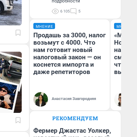
подробности
6 105
5
МНЕНИЕ
МНЕНИЕ
Продашь за 3000, налог
«Мы ви
возьмут с 4000. Что
Нолана
нам готовит новый
настро
налоговый закон — он
смотре
коснется импорта и
чтобы 
даже репетиторов
выгляд
Анастасия Завгородняя
На
РЕКОМЕНДУЕМ
Фермер Джастас Уолкер,