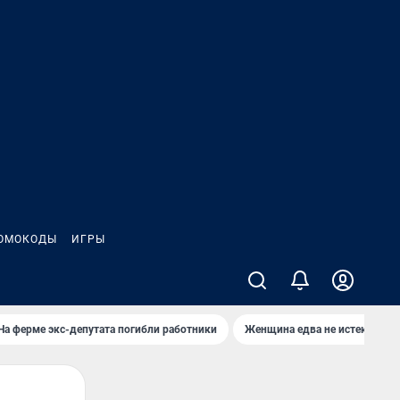
ОМОКОДЫ
ИГРЫ
На ферме экс-депутата погибли работники
Женщина едва не истекла кро