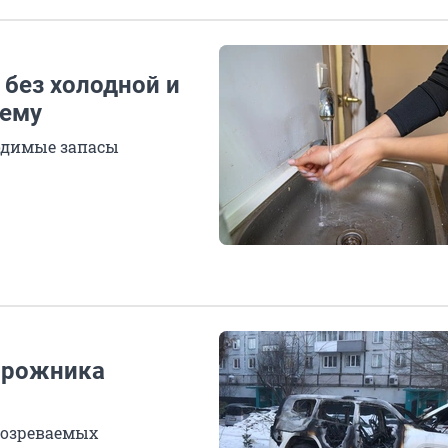
 без холодной и
чему
одимые запасы
орожника
дозреваемых