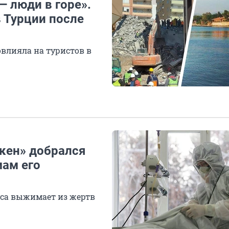
— люди в горе».
 Турции после
овлияла на туристов в
акен» добрался
мам его
уса выжимает из жертв