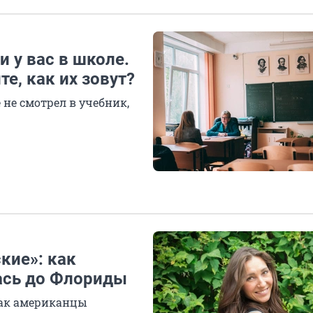
 у вас в школе.
е, как их зовут?
е не смотрел в учебник,
кие»: как
ась до Флориды
как американцы