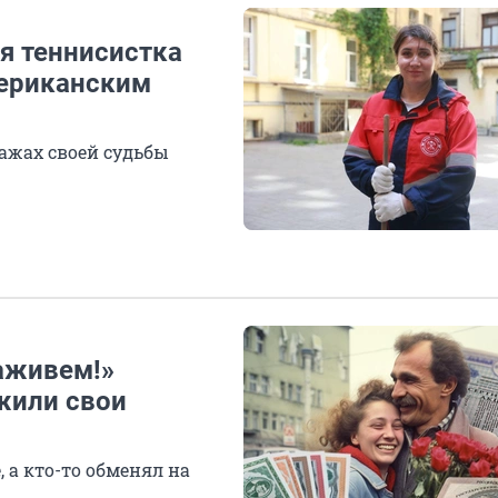
я теннисистка
мериканским
ажах своей судьбы
заживем!»
жили свои
 а кто-то обменял на