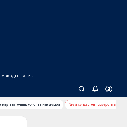
ОМОКОДЫ
ИГРЫ
й мэр-взяточник хочет выйти домой
Где и когда стоит смотреть звездоп