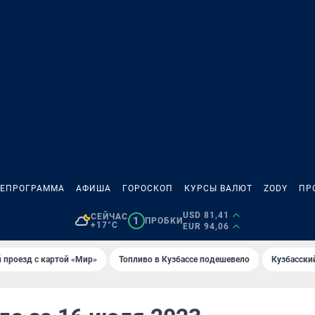
ЛЕПРОГРАММА
АФИША
ГОРОСКОП
КУРСЫ ВАЛЮТ
ZODY
ПР
USD 81,41
СЕЙЧАС
1
ПРОБКИ
+17°C
EUR 94,06
 проезд с картой «Мир»
Топливо в Кузбассе подешевело
Кузбасски