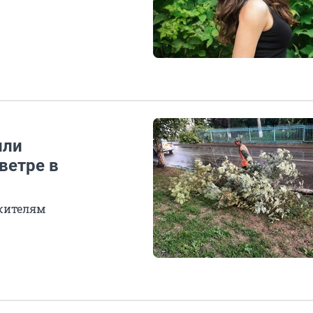
или
ветре в
 жителям