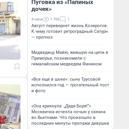
Пуговка из «Папиных
дочек»
4 часа
1 769
1
Август перевернет жизнь Козерогов.
К чему готовит ретроградный Сатурн
— прогноз
Медведицу Майю, жившую на цепи в
Приморье, познакомили с
гималайским медведем Фиником
«Все еще в шоке»: сыну Трусовой
исполнился год — трогательный пост
и фото
«Она крикнула: „Дядя Боря!“»
Москвичка исчезла ночью у океана
во Вьетнаме. Что произошло в
последние минуты пропажи девушки