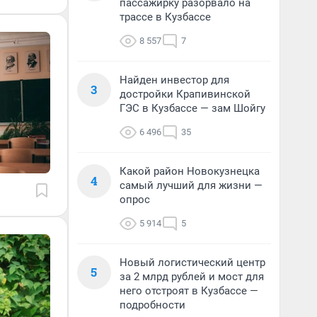
пассажирку разорвало на
трассе в Кузбассе
8 557
7
Найден инвестор для
3
достройки Крапивинской
ГЭС в Кузбассе — зам Шойгу
6 496
35
Какой район Новокузнецка
4
самый лучший для жизни —
опрос
5 914
5
Новый логистический центр
5
за 2 млрд рублей и мост для
него отстроят в Кузбассе —
подробности