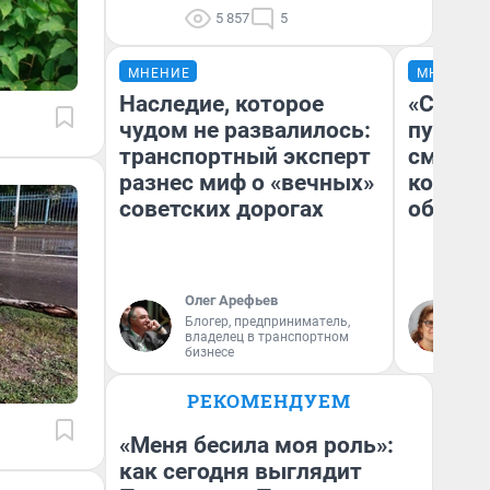
5 857
5
МНЕНИЕ
МНЕНИЕ
Наследие, которое
«Спутал
чудом не развалилось:
пургу».
транспортный эксперт
смерте
разнес миф о «вечных»
которы
советских дорогах
обнару
Олег Арефьев
Ир
Блогер, предприниматель,
Гл
владелец в транспортном
«Р
бизнесе
Во
РЕКОМЕНДУЕМ
«Меня бесила моя роль»:
как сегодня выглядит