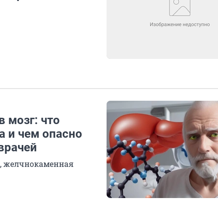
 мозг: что
а и чем опасно
врачей
, желчнокаменная