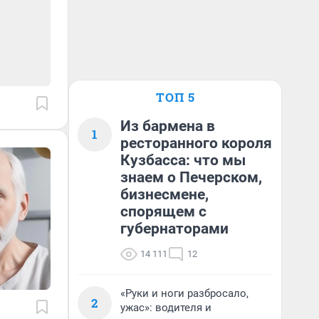
ТОП 5
Из бармена в
1
ресторанного короля
Кузбасса: что мы
знаем о Печерском,
бизнесмене,
спорящем с
губернаторами
14 111
12
«Руки и ноги разбросало,
2
ужас»: водителя и