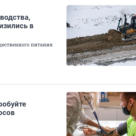
водства,
изились в
бщественного питания
робуйте
осов