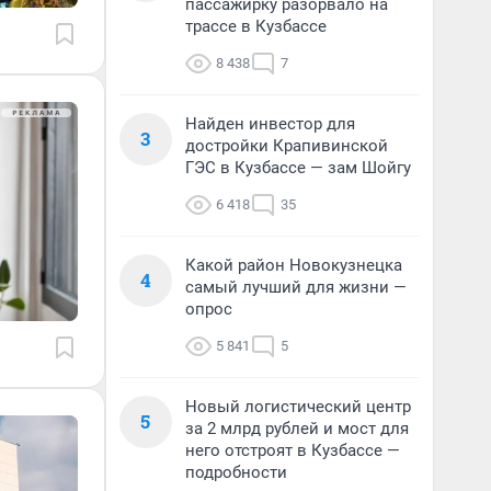
пассажирку разорвало на
трассе в Кузбассе
8 438
7
Найден инвестор для
3
достройки Крапивинской
ГЭС в Кузбассе — зам Шойгу
6 418
35
Какой район Новокузнецка
4
самый лучший для жизни —
опрос
5 841
5
Новый логистический центр
5
за 2 млрд рублей и мост для
него отстроят в Кузбассе —
подробности