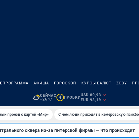
ЛЕПРОГРАММА
АФИША
ГОРОСКОП
КУРСЫ ВАЛЮТ
ZODY
ПР
USD 80,93
СЕЙЧАС
4
ПРОБКИ
+26°C
EUR 93,19
ный проезд с картой «Мир»
С чем люди приходят в кемеровскую психб
нтрального сквера из-за питерской фирмы — что происходит