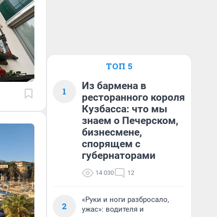
ТОП 5
Из бармена в
1
ресторанного короля
Кузбасса: что мы
знаем о Печерском,
бизнесмене,
спорящем с
губернаторами
14 030
12
«Руки и ноги разбросало,
2
ужас»: водителя и