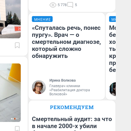
5 778
5
МНЕНИЕ
МНЕНИЕ
«Спуталась речь, понес
Мой ба
пургу». Врач — о
береже
смертельном диагнозе,
хотела 
который сложно
тысяч,
обнаружить
кредит,
приеха
безопа
Ирина Волкова
Главврач клиники
Кс
«Реабилитация доктора
Ав
Волковой»
РЕКОМЕНДУЕМ
Смертельный аудит: за что
в начале 2000-х убили