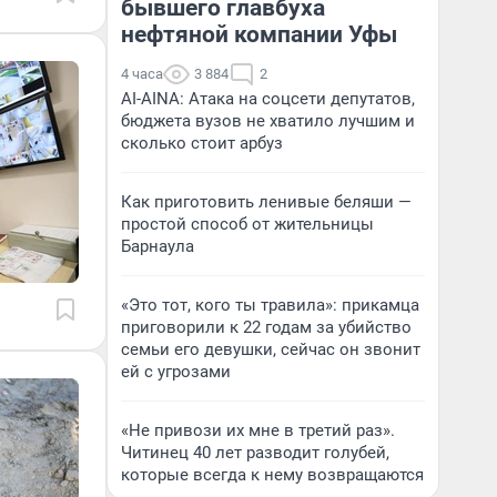
бывшего главбуха
нефтяной компании Уфы
4 часа
3 884
2
AI-AINA: Атака на соцсети депутатов,
бюджета вузов не хватило лучшим и
сколько стоит арбуз
Как приготовить ленивые беляши —
простой способ от жительницы
Барнаула
«Это тот, кого ты травила»: прикамца
приговорили к 22 годам за убийство
семьи его девушки, сейчас он звонит
ей с угрозами
«Не привози их мне в третий раз».
Читинец 40 лет разводит голубей,
которые всегда к нему возвращаются