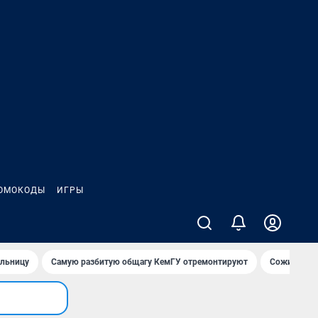
ОМОКОДЫ
ИГРЫ
ольницу
Самую разбитую общагу КемГУ отремонтируют
Сожительни