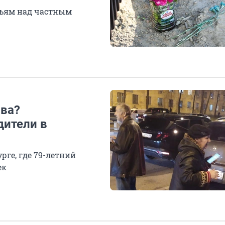
ньям над частным
ава?
дители в
рге, где 79-летний
ек